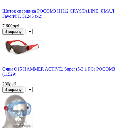
Щиток сварщика РОСОМЗ НН12 CRYSTALINE, ЯМАЛ
Favori®T, 51245 (х2)
7 600
руб
В корзину
Очки О15 HAMMER ACTIVE, Super (5-3,1 РС) РОСОМЗ
(11529)
280
руб
В корзину