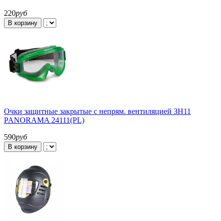
220
руб
В корзину
Очки защитные закрытые с непрям. вентиляцией ЗН11
PANORAMA 24111(PL)
590
руб
В корзину