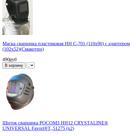
Маска сварщика пластиковая НН С-701 (110х90) с адаптером
(102х52)(Смакотин)
490
руб
В корзину
Щиток сварщика РОСОМЗ НН12 CRYSTALINE®
UNIVERSAL Favori®T,,51275 (х2)