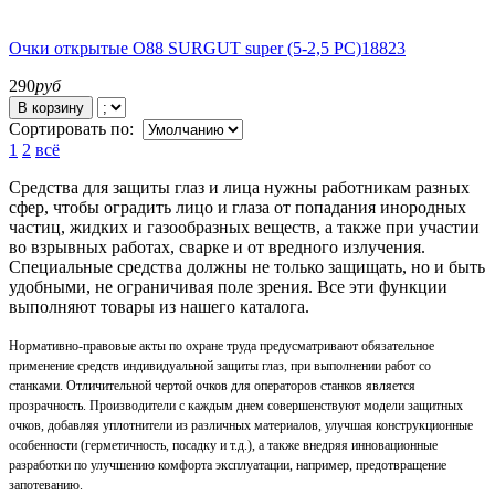
Очки открытые О88 SURGUT super (5-2,5 PC)18823
290
руб
В корзину
Сортировать по:
1
2
всё
Средства для защиты глаз и лица нужны работникам разных
сфер, чтобы оградить лицо и глаза от попадания инородных
частиц, жидких и газообразных веществ, а также при участии
во взрывных работах, сварке и от вредного излучения.
Специальные средства должны не только защищать, но и быть
удобными, не ограничивая поле зрения. Все эти функции
выполняют товары из нашего каталога.
Нормативно-правовые акты по охране труда предусматривают обязательное
применение средств индивидуальной защиты глаз, при выполнении работ со
станками. Отличительной чертой очков для операторов станков является
прозрачность. Производители с каждым днем совершенствуют модели защитных
очков, добавляя уплотнители из различных материалов, улучшая конструкционные
особенности (герметичность, посадку и т.д.), а также внедряя инновационные
разработки по улучшению комфорта эксплуатации, например, предотвращение
запотеванию.