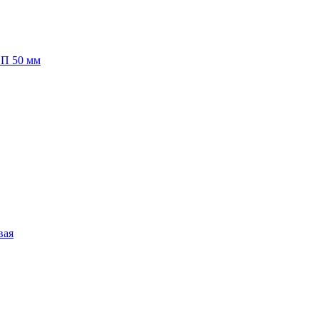
П 50 мм
вая