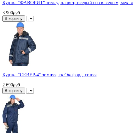
Куртка "ФАВОРИТ" зим. удл. цвет, т.серый со св. серым, мех в
3 900
руб
В корзину
Куртка "СЕВЕР-4" зимняя, тк.Оксфорд, синяя
2 690
руб
В корзину