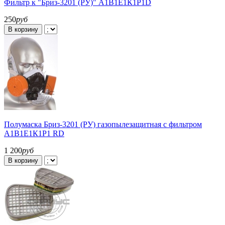
Фильтр к "Бриз-3201 (РУ)" А1В1Е1К1Р1D
250
руб
В корзину
Полумаска Бриз-3201 (РУ) газопылезащитная с фильтром
А1В1Е1К1Р1 RD
1 200
руб
В корзину