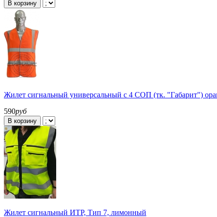
В корзину
Жилет сигнальный универсальный с 4 СОП (тк. "Габарит") ор
590
руб
В корзину
Жилет сигнальный ИТР, Тип 7, лимонный