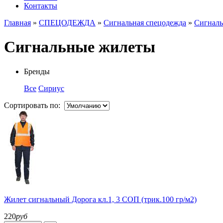
Контакты
Главная
»
СПЕЦОДЕЖДА
»
Сигнальная спецодежда
»
Сигнал
Сигнальные жилеты
Бренды
Все
Сириус
Сортировать по:
Жилет сигнальный Дорога кл.1, 3 СОП (трик.100 гр/м2)
220
руб