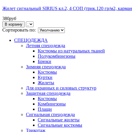
Жилет сигнальный SIRIUS кл.2, 4 СОП (трик.120 гр/м2, карма
380
руб
В корзину
Сортировать по:
СПЕЦОДЕЖДА
Летняя спецодежда
Костюмы из натуральных тканей
Полукомбинезоны
Брюки
Зимняя спецодежда
Костюмы
Куртки
Жилеты
Для охранных и силовых структур
Защитная спецодежда
Костюмы
Комбинезоны
Плащи
Сигнальная спецодежда
Сигнальные жилеты
Сигнальные костюмы
Трикотаж