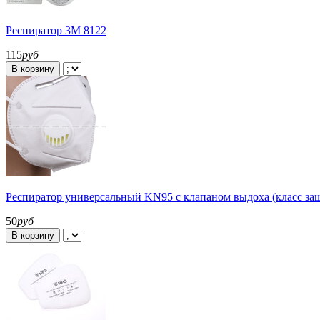
Респиратор 3М 8122
115
руб
В корзину
Респиратор универсальный KN95 с клапаном выдоха (класс з
50
руб
В корзину