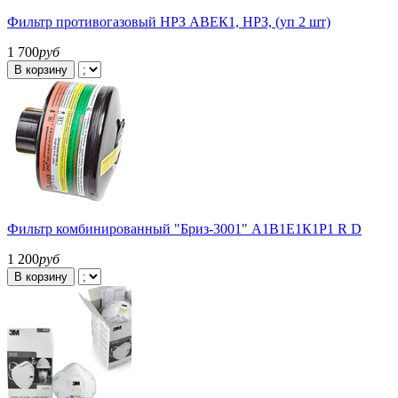
Фильтр противогазовый НРЗ АВЕК1, НРЗ, (уп 2 шт)
1 700
руб
В корзину
Фильтр комбинированный "Бриз-3001" А1В1Е1К1Р1 R D
1 200
руб
В корзину