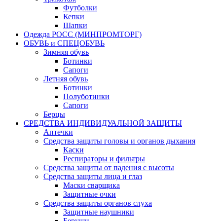
Футболки
Кепки
Шапки
Одежда РОСС (МИНПРОМТОРГ)
ОБУВЬ и СПЕЦОБУВЬ
Зимняя обувь
Ботинки
Сапоги
Летняя обувь
Ботинки
Полуботинки
Сапоги
Берцы
СРЕДСТВА ИНДИВИДУАЛЬНОЙ ЗАЩИТЫ
Аптечки
Средства защиты головы и органов дыхания
Каски
Респираторы и фильтры
Средства защиты от падения с высоты
Средства защиты лица и глаз
Маски сварщика
Защитные очки
Средства защиты органов слуха
Защитные наушники
Беруши