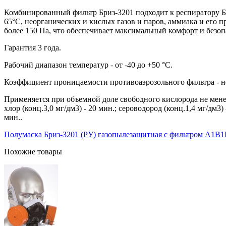
Комбинированный фильтр Бриз-3201 подходит к респиратору Б
65°C, неорганических и кислых газов и паров, аммиака и его 
более 150 Па, что обеспечивает максимальный комфорт и безопа
Гарантия 3 года.
Рабочий диапазон температур - от -40 до +50 °С.
Коэффициент проницаемости противоаэрозольного фильтра - н
Применяется при объемной доле свободного кислорода не мен
хлор (конц.3,0 мг/дм3) - 20 мин.; сероводород (конц.1,4 мг/дм3) 
мин..
Полумаска Бриз-3201 (РУ) газопылезащитная с фильтром А1
Похожие товары