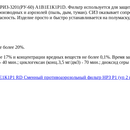
РИЗ-3201(РУ-60) А1В1Е1К1P1D. Фильтр используется для защит
производных и аэрозолей (пыль, дым, туман). СИЗ оказывает соп
сность. Изделие просто и быстро устанавливается на полумаску,
е более 20%.
ее 17% и концентрации вредных веществ не более 0,1%. Время з
- 40 мин.; циклогексан (конц.3,5 мг/дм3) - 70 мин.; диоксид серы (
В1Е1К1Р1 RD
Сменный противоаэрозольный фильтр НРЗ Р1 (уп 2 