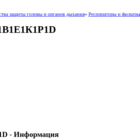
ства защиты головы и органов дыхания
»
Респираторы и фильтр
А1В1Е1К1Р1D
1D - Информация