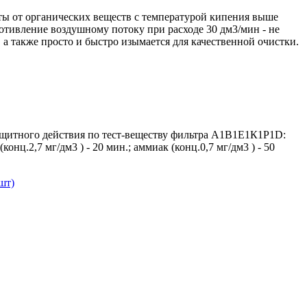
ы от органических веществ с температурой кипения выше
ротивление воздушному потоку при расходе 30 дм3/мин - не
 а также просто и быстро изымается для качественной очистки.
ащитного действия по тест-веществу фильтра А1В1Е1К1P1D:
конц.2,7 мг/дм3 ) - 20 мин.; аммиак (конц.0,7 мг/дм3 ) - 50
шт)