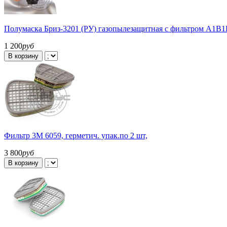
Полумаска Бриз-3201 (РУ) газопылезащитная с фильтром А1В
1 200
руб
В корзину
Фильтр 3М 6059, герметич. упак.по 2 шт,
3 800
руб
В корзину