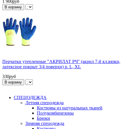
1 900
руб
В корзину
Перчатки утепленные "АКРИЛАТ РЧ" (акрил 7-й кл.вязки,
латексное покрыт 3/4 поверхн) р. L, XL
330
руб
В корзину
СПЕЦОДЕЖДА
Летняя спецодежда
Костюмы из натуральных тканей
Полукомбинезоны
Брюки
Зимняя спецодежда
Костюмы