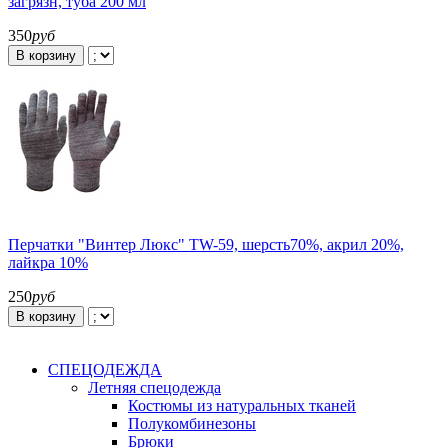
загрязн, туба 200 мл
350
руб
В корзину
Перчатки "Винтер Люкс" TW-59, шерсть70%, акрил 20%,
лайкра 10%
250
руб
В корзину
СПЕЦОДЕЖДА
Летняя спецодежда
Костюмы из натуральных тканей
Полукомбинезоны
Брюки