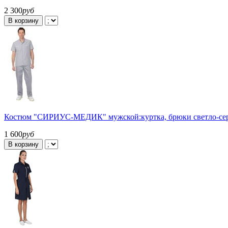
2 300
руб
В корзину
Костюм "СИРИУС-МЕДИК" мужской:куртка, брюки светло-се
1 600
руб
В корзину