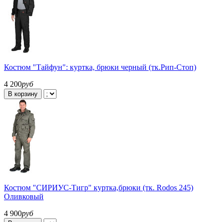
Костюм "Тайфун": куртка, брюки черный (тк.Рип-Стоп)
4 200
руб
В корзину
Костюм "СИРИУС-Тигр" куртка,брюки (тк. Rodos 245)
Оливковый
4 900
руб