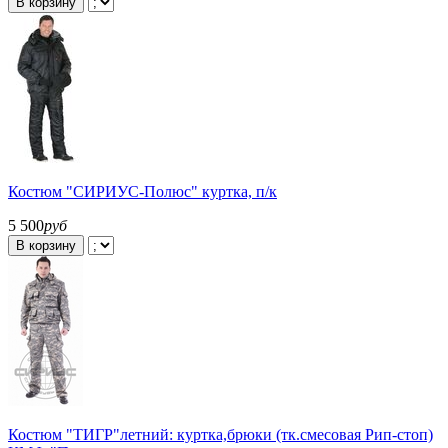
В корзину
Костюм "СИРИУС-Полюс" куртка, п/к
5 500
руб
В корзину
Костюм "ТИГР"летний: куртка,брюки (тк.смесовая Рип-стоп)