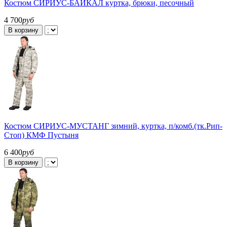
Костюм СИРИУС-БАЙКАЛ куртка, брюки, песочный
4 700
руб
В корзину
Костюм СИРИУС-МУСТАНГ зимний, куртка, п/комб.(тк.Рип-
Стоп) КМФ Пустыня
6 400
руб
В корзину