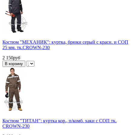
Костюм "МЕХАНИК": куртка, брюки серый с красн. и СОП
25 мм. тк.CROWN-230
2 150
руб
В корзину
Костюм "ТИТАН": куртка кор., п/комб. хаки с СОП тк.
CROWN-230