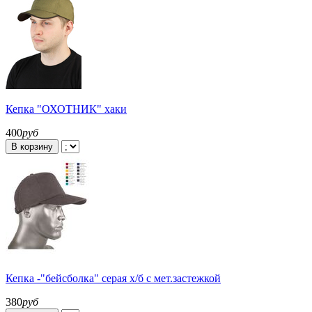
Кепка "ОХОТНИК" хаки
400
руб
В корзину
Кепка -"бейсболка" серая х/б с мет.застежкой
380
руб