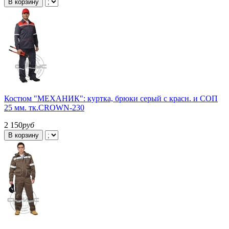
В корзину
Костюм "МЕХАНИК": куртка, брюки серый с красн. и СОП
25 мм. тк.CROWN-230
2 150
руб
В корзину