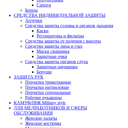
Сапоги
Берцы
СРЕДСТВА ИНДИВИДУАЛЬНОЙ ЗАЩИТЫ
Аптечки
Средства защиты головы и органов дыхания
Каски
Респираторы и фильтры
Средства защиты от падения с высоты
Средства защиты лица и глаз
Маски сварщика
Защитные очки
Средства защиты органов слуха
Защитные наушники
Беруши
ЗАЩИТА РУК
Перчатки трикотажные
Перчатки нитриловые
Перчатки специальные
Рабочие рукавицы
КАМУФЛЯЖ Military style
ДЛЯ МЕДРАБОТНИКОВ И СФЕРЫ
ОБСЛУЖИВАНИЯ
Женские халаты
Женские костюмы