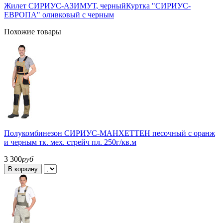
Жилет СИРИУС-АЗИМУТ, черный
Куртка "СИРИУС-
ЕВРОПА" оливковый с черным
Похожие товары
Полукомбинезон СИРИУС-МАНХЕТТЕН песочный с оранж
и черным тк. мех. стрейч пл. 250г/кв.м
3 300
руб
В корзину