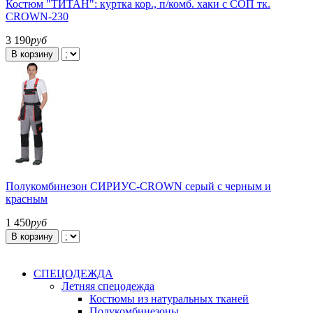
Костюм "ТИТАН": куртка кор., п/комб. хаки с СОП тк.
CROWN-230
3 190
руб
В корзину
Полукомбинезон СИРИУС-CROWN серый с черным и
красным
1 450
руб
В корзину
СПЕЦОДЕЖДА
Летняя спецодежда
Костюмы из натуральных тканей
Полукомбинезоны