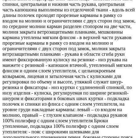
спинки, центральная и нижняя часть рукава, центральная
часть капюшона выполнены из отделочной ткани - вдоль всей
длины полочек проходят прорезные карманы в рамку со
входом на молнию и ограничителями с двух сторон под замок,
по середине молнии карман разделен стопором на две части,
молния закрыта ветрозащитными планками, мешковины
кармана утеплены мягким флисом - в верхней части рукавов
прорезные карманы в рамку со входом на молнию и
ограничителями с двух сторон под замок, молния закрыта
ветрозащитными планками - рукава в области сгиба руки
имеют фиксированную кулиску на резинке - низ рукава на
манжете с резинкой - капюшон втачной, утепленный мягким
флисом и одним слоем утеплителя, с цельнокроеным
козырьком, лицевая и затылочная часть с кулисками для
регулировки по объему и высоте, утяжкой служит шнур-
резинка и фиксаторы - низ куртки с удлиненной спинкой, по
низу изделия - кулиска, регулируемая по ширине резинкой-
шнуром и фиксаторами в боковых швах куртки - подкладка
полочек и спинки из флиса с одним слоем утеплителя, на
уровне груди накладные карманы: левый – со входом на
молнию, правый – с глухим клапаном - подкладка рукавов
100% полиэфир с одним слоем утеплителя Брюки
утепленные, подкладка 100% полиэфир с одним слоем
утеплителя: - пояс с широкими шлевками для
дополнительного применения ремня, боковые стороны пояса