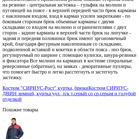
на резинке - центральная застежка – гульфик на молнии и
пуговицей на поясе - в верхней передней части брюк карманы
с наклонным входом, вход в карман усилен закрепками - по
боковым сторонам брюк объемные карманы с двумя
складками со входом на молнию и ограничителями с двух
сторон - задние карманы в верхней части брюк на липучке -
задняя и передняя половинки брюк имеют эргономичный
крой, благодаря фигурным наколенникам со складками,
подколенной вставкой и кокетки в области пояса - низ брюк,
регулируемый по ширине с помощью кулиски, шнура-резинки
и фиксатора Все молнии на карманах в костюме спиральные
реверсивные (обратные), на замках - декоративные пуллеры,
что помогает быстро и легко расстегнуть и застегнуть
застежку.
Костюм "СИРИУС-Рост" куртка, брюки
Костюм СИРИУС-
ДВИН зимний, куртка удл., п/к т.серый со ср.серым и голубой
отделкой
Похожие товары