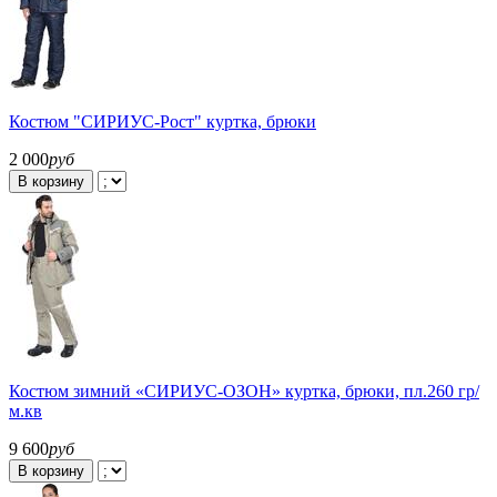
Костюм "СИРИУС-Рост" куртка, брюки
2 000
руб
В корзину
Костюм зимний «СИРИУС-ОЗОН» куртка, брюки, пл.260 гр/
м.кв
9 600
руб
В корзину