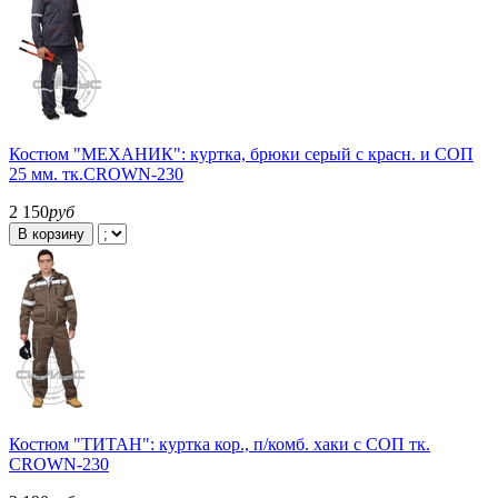
Костюм "МЕХАНИК": куртка, брюки серый с красн. и СОП
25 мм. тк.CROWN-230
2 150
руб
В корзину
Костюм "ТИТАН": куртка кор., п/комб. хаки с СОП тк.
CROWN-230