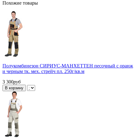
Похожие товары
Полукомбинезон СИРИУС-МАНХЕТТЕН песочный с оранж
и черным тк. мех. стрейч пл. 250г/кв.м
3 300
руб
В корзину