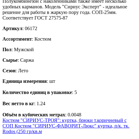
Полукомбинезон с наколенниками также имеет несколько
удобных карманов. Модель "Сириус Эксперт" - идеальное
решение для работы в жаркую пору года. СОП-25мм.
Соответствует ГОСТ 27575-87
Артикул
: 06172
Ассортимент
: Костюм
Пол
: Мужской
Сырье
: Саржа
Сезон
: Лето
Единица измерения
: шт
Количество единиц в упаковке
: 5
Вес нетто в кг
: 1.24
Объём в кубических метрах
: 0.0048
Костюм "СИРИУС-ТРОЯ": куртка, брюки т.коричневый с
СОП
Костюм "СИРИУС-ФАВОРИТ-Люкс" куртка, п/к. тк.
Rodos (250 гр/кв.м