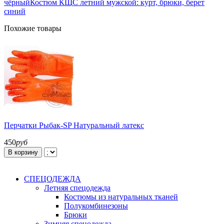
чёрный
Костюм КЩС летний мужской: курт, брюки, берет
синий
Похожие товары
Перчатки Рыбак-SP Натуральный латекс
450
руб
В корзину
СПЕЦОДЕЖДА
Летняя спецодежда
Костюмы из натуральных тканей
Полукомбинезоны
Брюки
Зимняя спецодежда