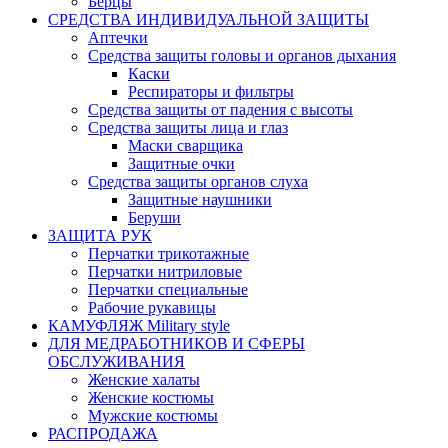
Берцы
СРЕДСТВА ИНДИВИДУАЛЬНОЙ ЗАЩИТЫ
Аптечки
Средства защиты головы и органов дыхания
Каски
Респираторы и фильтры
Средства защиты от падения с высоты
Средства защиты лица и глаз
Маски сварщика
Защитные очки
Средства защиты органов слуха
Защитные наушники
Беруши
ЗАЩИТА РУК
Перчатки трикотажные
Перчатки нитриловые
Перчатки специальные
Рабочие рукавицы
КАМУФЛЯЖ Military style
ДЛЯ МЕДРАБОТНИКОВ И СФЕРЫ
ОБСЛУЖИВАНИЯ
Женские халаты
Женские костюмы
Мужские костюмы
РАСПРОДАЖА