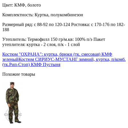
Цвет: КМФ, болото
Комплектность: Куртка, полукомбинезон
Размерный ряд: с 88-92 по 120-124 Ростовка: с 170-176 по 182-
188
Утеплитель: Термофилл 150 гр/м.кв: 100% п/э Пакет
утеплителя: куртка - 2 слоя, п/к - 1 слой
Костюм "ОХРАНА": куртка, брюки (тк. смесовая) КМФ
зеленый
Костюм СИРИУС-МУСТАНГ зимний, куртка, п/комб.
(тк.Рип-Стоп) КМФ Пустыня
Похожие товары