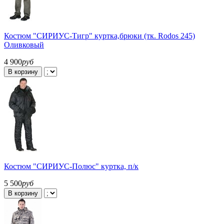
Костюм "СИРИУС-Тигр" куртка,брюки (тк. Rodos 245)
Оливковый
4 900
руб
В корзину
Костюм "СИРИУС-Полюс" куртка, п/к
5 500
руб
В корзину