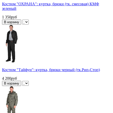
Костюм "ОХРАНА": куртка, брюки (тк. смесовая) КМФ
зеленый
1 350
руб
В корзину
Костюм "Тайфун": куртка, брюки черный (тк.Рип-Стоп)
4 200
руб
В корзину