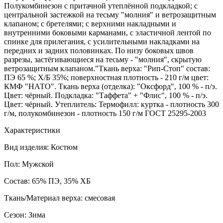
Полукомбинезон с притачной утеплённой подкладкой; с
центральной застежкой на тесьму "молния" и ветрозащитным
клапаном; с бретелями; с верхними накладными и
внутренними боковыми карманами, с эластичной лентой по
спинке для прилегания, с усилительными накладками на
передних и задних половинках. По низу боковых швов
разрезы, застёгивающиеся на тесьму - "молния", скрытую
ветрозащитным клапаном."Ткань верха: "Рип-Стоп" состав:
ПЭ 65 %; Х/Б 35%; поверхностная плотность - 210 г/м цвет:
КМФ "НАТО". Ткань верха (отделка): "Оксфорд", 100 % - п/э.
Цвет: чёрный. Подкладка: "Таффета" + "Флис", 100 % - п/э.
Цвет: чёрный. Утеплитель: Термофилл: куртка - плотность 300
г/м, полукомбинезон - плотность 150 г/м ГОСТ 25295-2003
Характеристики
Вид изделия: Костюм
Пол: Мужской
Состав: 65% ПЭ, 35% ХБ
Ткань/Материал верха: смесовая
Сезон: Зима