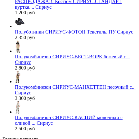
РАСПРОДАЖА!!! Костюм СИРИУС-СТАНДАРТ
куртка,... Сириус
1 200 руб
Полуботинки СИРИУС-ФОТОН Текстиль, ПУ Сириус
2 350 руб
Полукомбинезон СИРИУС-ВЕСТ-ВОРК бежевый с...
Сириус
2 800 руб
Полукомбинезон СИРИУС-МАНХЕТТЕН песочный с...
Сириус
3 300 руб
Полукомбинезон СИРИУС-КАСПИЙ молочный с
оливой,... Сириус
2 500 руб