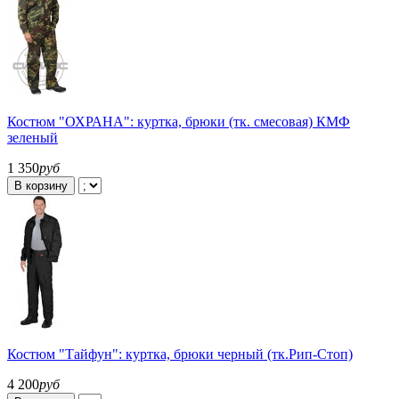
Костюм "ОХРАНА": куртка, брюки (тк. смесовая) КМФ
зеленый
1 350
руб
В корзину
Костюм "Тайфун": куртка, брюки черный (тк.Рип-Стоп)
4 200
руб