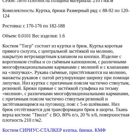
Сезон: Лето Плотность/Толщина материала: 210 г/кв.м
Комплектность: Куртка, брюки Размерный ряд: с 88-92 по 120-
124
Ростовка: с 170-176 по 182-188
Объем: 0.0101 Вес изделия: 1.6
Костюм "Тигр" состоит из куртки и брюк. Куртка короткая
прямого силуэта, с центральной застёжкой на молнию,
накрытую ветрозащитным клапаном на кнопки. Изделие с
воротником стойка и со съёмным капюшоном, с различными
многофункциональными карманами с молнией и с клапанами
на «липучках». Рукава съёмные, пристёгиваются на молнию,
манжеты рукавов с патой регулирующие ширину при помощи
липучки. Низ куртки с притачным поясом частично стянутым,
резинкой. Брюки прямые с застёжкой гульфика на тесьму
«молния», с различными многофункциональными карманами,
с притачным поясом частично стянутым резинкой и
застёгивающимся на пуговицу, пояс с 5-ю шлёвками. Низ
брюк отстёгивается для трансформации брюк в шорты. Ткань
верха костюм: "Твилл" с ВО, 80% п/э, 20 % х/б, поверхностная
плотность 210 г/м2.
Костюм СИРИУС-СТАЛКЕР куртка, брюки, КМФ