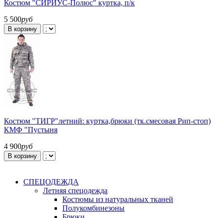
Костюм "СИРИУС-Полюс" куртка, п/к
5 500
руб
В корзину
Костюм "ТИГР"летний: куртка,брюки (тк.смесовая Рип-стоп)
КМФ "Пустыня
4 900
руб
В корзину
СПЕЦОДЕЖДА
Летняя спецодежда
Костюмы из натуральных тканей
Полукомбинезоны
Брюки