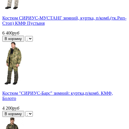
Костюм СИРИУС-МУСТАНГ зимний, куртка, п/комб.(тк.Рип-
Стоп) КМФ Пустыня
6 400
руб
В корзину
Костюм "СИРИУС-Барс" зимний: куртка,п/комб. КМФ,
Болото
4 200
руб
В корзину