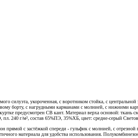
о силуэта, укороченная, с воротником стойка, с центральной 
вому борту, с нагрудными карманами с молнией, с нижними карм
куртке предусмотрен СВ кант. Материал верха основой: ткань см
О, пл. 240 г/м², состав 65%ПЭ, 35%ХБ, цвет: средне-серый Све
ямой с застёжкой спереди - гульфик с молнией, с отрезной гр
тичного материала для удобства использования. Полукомбинезон