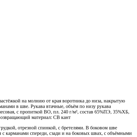
застёжкой на молнию от края воротника до низа, накрытую
анами в шве. Рукава втачные, объём по низу рукава
есовая, с пропиткой ВО, пл. 240 г/м², состав 65%ПЭ, 35%ХБ,
товозвращающий материал: СВ кант
удкой, отрезной спинкой, с бретелями. В боковом шве
 с карманами спереди, сзади и на боковых швах, с объёмными