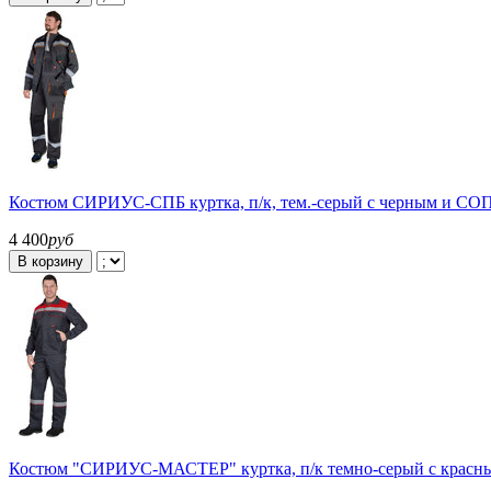
Костюм СИРИУС-СПБ куртка, п/к, тем.-серый с черным и СО
4 400
руб
В корзину
Костюм "СИРИУС-МАСТЕР" куртка, п/к темно-серый с красн