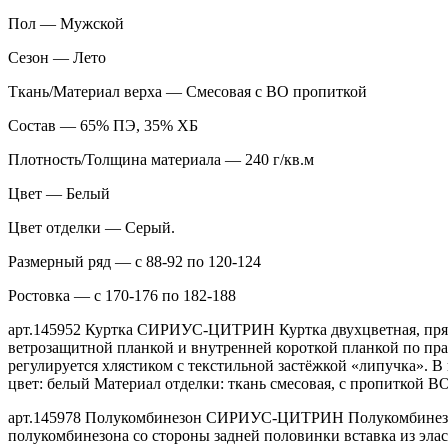
Пол — Мужской
Сезон — Лето
Ткань/Материал верха — Смесовая с ВО пропиткой
Состав — 65% ПЭ, 35% ХБ
Плотность/Толщина материала — 240 г/кв.м
Цвет — Белый
Цвет отделки — Серый.
Размерный ряд — с 88-92 по 120-124
Ростовка — с 170-176 по 182-188
арт.145952 Куртка СИРИУС-ЦИТРИН Куртка двухцветная, прямог
ветрозащитной планкой и внутренней короткой планкой по пра
регулируется хлястиком с текстильной застёжкой «липучка». В 
цвет: белый Материал отделки: ткань смесовая, с пропиткой В
арт.145978 Полукомбинезон СИРИУС-ЦИТРИН Полукомбинезон пр
полукомбинезона со стороны задней половинки вставка из элас