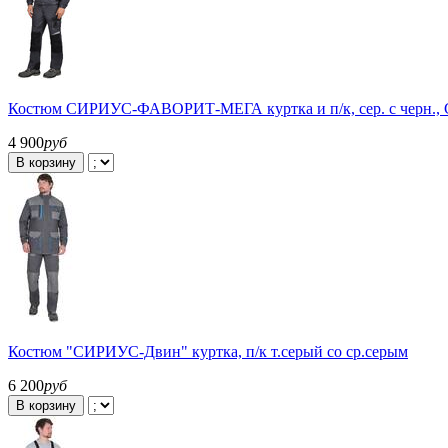
Костюм СИРИУС-ФАВОРИТ-МЕГА куртка и п/к, сер. с черн.,
4 900
руб
В корзину
Костюм "СИРИУС-Двин" куртка, п/к т.серый со ср.серым
6 200
руб
В корзину