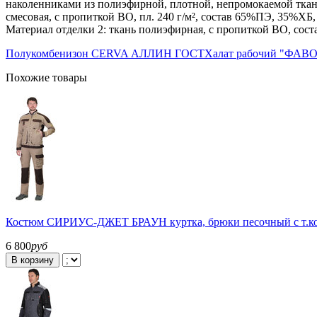
наколенниками из полиэфирной, плотной, непромокаемой ткани
смесовая, с пропиткой ВО, пл. 240 г/м², состав 65%ПЭ, 35%ХБ,
Материал отделки 2: ткань полиэфирная, с пропиткой ВО, соста
Полукомбенизон CERVA АЛЛИН ГОСТ
Халат рабочий "ФАВО
Похожие товары
Костюм СИРИУС-ДЖЕТ БРАУН куртка, брюки песочный с т.кор
6 800
руб
В корзину