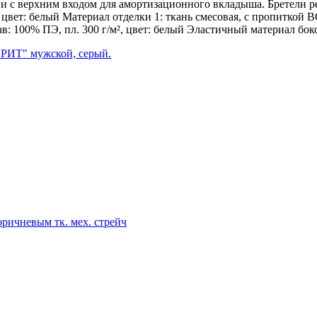
 с верхним входом для амортизационного вкладыша. Бретели ре
 цвет: белый Материал отделки 1: ткань смесовая, с пропиткой В
в: 100% ПЭ, пл. 300 г/м², цвет: белый Эластичный материал бок
РИТ" мужской, серый.
ичневым тк. мех. стрейч