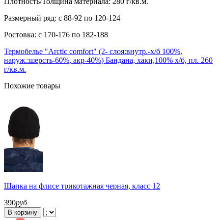
Плотность/Толщина материала: 280 г/кв.м.
Размерный ряд: с 88-92 по 120-124
Ростовка: с 170-176 по 182-188
Термобелье "Arctic comfort" (2- слоя:внутр.-х/б 100%,
наруж.:шерсть-60%, акр-40%)
Бандана, хаки,100% х/б, пл. 260
г/кв.м.
Похожие товары
Шапка на флисе трикотажная черная, класс 12
390
руб
В корзину