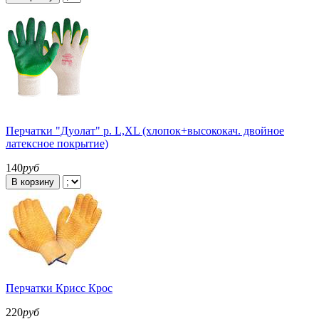
Перчатки "Дуолат" р. L,XL (хлопок+высококач. двойное
латексное покрытие)
140
руб
В корзину
Перчатки Крисс Крос
220
руб