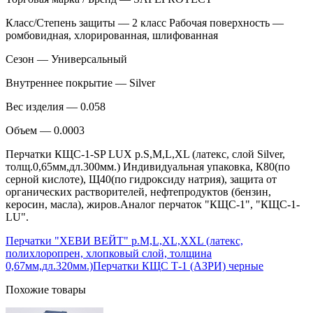
Класс/Степень защиты — 2 класс Рабочая поверхность —
ромбовидная, хлорированная, шлифованная
Сезон — Универсальный
Внутреннее покрытие — Silver
Вес изделия — 0.058
Объем — 0.0003
Перчатки КЩС-1-SP LUX р.S,M,L,XL (латекс, слой Silver,
толщ.0,65мм,дл.300мм.) Индивидуальная упаковка, К80(по
серной кислоте), Щ40(по гидроксиду натрия), защита от
органических растворителей, нефтепродуктов (бензин,
керосин, масла), жиров.Аналог перчаток "КЩС-1", "КЩС-1-
LU".
Перчатки "ХЕВИ ВЕЙТ" р.M,L,XL,XXL (латекс,
полихлоропрен, хлопковый слой, толщина
0,67мм,дл.320мм.)
Перчатки КЩС Т-1 (АЗРИ) черные
Похожие товары