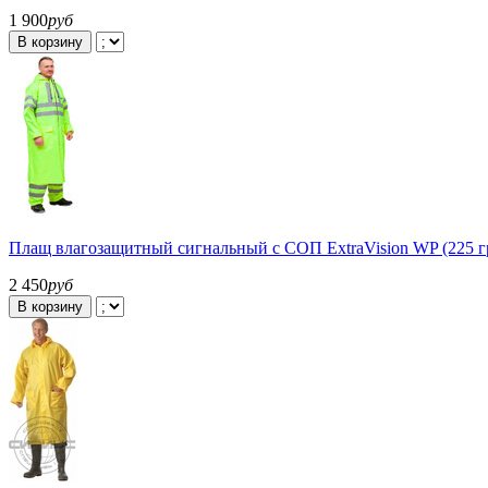
1 900
руб
В корзину
Плащ влагозащитный сигнальный с СОП ExtraVision WP (225 
2 450
руб
В корзину