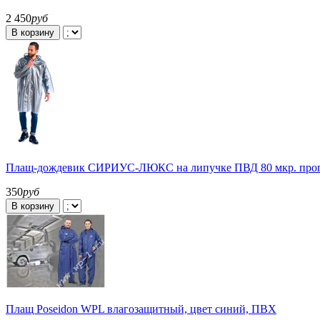
2 450
руб
В корзину
Плащ-дождевик СИРИУС-ЛЮКС на липучке ПВД 80 мкр. про
350
руб
В корзину
Плащ Poseidon WPL влагозащитный, цвет синий, ПВХ