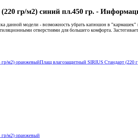
220 гр/м2) синий пл.450 гр. - Информац
нка данной модели - возможность убрать капюшон в "кармашек"
нтиляционными отверстиями для большего комфорта. Застегивае
 гр/м2) оранжевый
Плащ влагозащитный SIRIUS Стандарт (220 г
 гр/м2) оранжевый