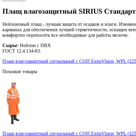
Плащ влагозащитный SIRIUS Стандарт (
Нейлоновый плащ - лучшая защита от осадков и влаги. Изюми
карманах для обеспечения лучшей герметичности, оснащен ве
комфортно переносить все необходимые для работы мелочи.
Сырье
: Нейлон с ПВХ
ГОСТ 12.4.134-83.
Плащ влагозащитный сигнальный с СОП ExtraVision, WPL (225
Похожие товары
Плащ влагозащитный сигнальный с СОП ExtraVision, WPL (225