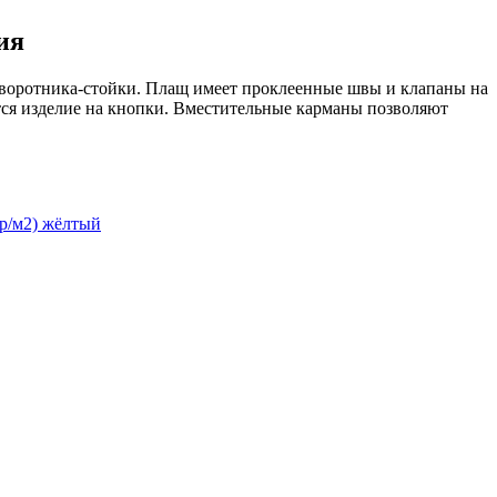
ия
 воротника-стойки. Плащ имеет проклеенные швы и клапаны на
тся изделие на кнопки. Вместительные карманы позволяют
р/м2) жёлтый