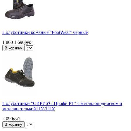
Полуботинки кожаные "FootWear" черные
1 800
1 690
руб
В корзину
Полуботинки "СИРИУС-Профи РТ" с металлоподноском и
металлостелькой ПУ-ТПУ
2 090
руб
В корзину