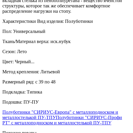
вкладная стелька из пенополиуретана - вещество ячеистой
структуры, которое так же обеспечивает комфортное
распределение нагрузки на стопу.
Характеристики Вид изделия: Полуботинки
Пол: Универсальный
Ткань/Материал верха: иск.нубук
Сезон: Лето
Цвет: Черный...
Метод крепления: Литьевой
Размерный ряд: с 39 по 48
Подкладка: Типика
Подошва: ПУ-ПУ
Полуботинки "СИРИУС-Европа" с металлоподноском и
металлостелькой ПУ-ТПУ
Полуботинки "СИРИУС-Профи
РТ" с металлоподноском и металлостелькой ПУ-ТПУ
Похожие товары