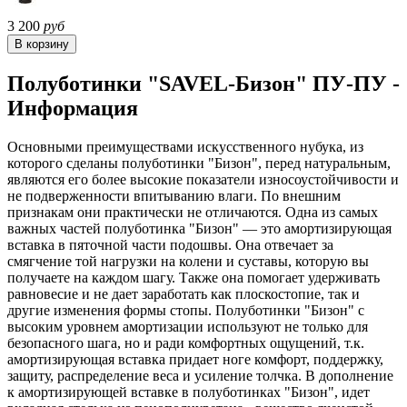
3 200
руб
Полуботинки "SAVEL-Бизон" ПУ-ПУ -
Информация
Основными преимуществами искусственного нубука, из
которого сделаны полуботинки "Бизон", перед натуральным,
являются его более высокие показатели износоустойчивости и
не подверженности впитыванию влаги. По внешним
признакам они практически не отличаются. Одна из самых
важных частей полуботинка "Бизон" — это амортизирующая
вставка в пяточной части подошвы. Она отвечает за
смягчение той нагрузки на колени и суставы, которую вы
получаете на каждом шагу. Также она помогает удерживать
равновесие и не дает заработать как плоскостопие, так и
другие изменения формы стопы. Полуботинки "Бизон" с
высоким уровнем амортизации используют не только для
безопасного шага, но и ради комфортных ощущений, т.к.
амортизирующая вставка придает ноге комфорт, поддержку,
защиту, распределение веса и усиление толчка. В дополнение
к амортизирующей вставке в полуботинках "Бизон", идет