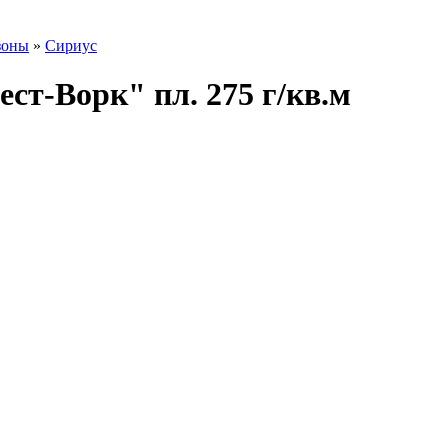
зоны
»
Сириус
т-Ворк" пл. 275 г/кв.м