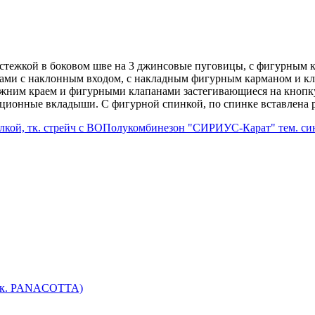
застежкой в боковом шве на 3 джинсовые пуговицы, с фигурным 
ами с наклонным входом, с накладным фигурным карманом и кл
ижним краем и фигурными клапанами застегивающиеся на кнопк
ционные вкладыши. С фигурной спинкой, по спинке вставлена р
ой, тк. стрейч с ВО
Полукомбинезон "СИРИУС-Карат" тем. с
 (тк. PANACOTTA)