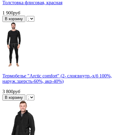
Толстовка флисовая, красная
1 900
руб
В корзину
Термобелье "Arctic comfort" (2- слоя:внутр.-х/б 100%,
наруж.:шерсть-60%, акр-40%)
3 800
руб
В корзину