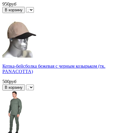
950
руб
В корзину
Кепка-бейсболка бежевая с черным козырьком (тк.
PANACOTTA)
500
руб
В корзину