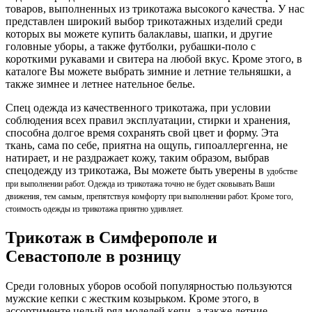
товаров, выполненных из трикотажа высокого качества. У нас
представлен широкий выбор трикотажных изделий среди
которых вы можете купить балаклавы, шапки, и другие
головные уборы, а также футболки, рубашки-поло с
короткими рукавами и свитера на любой вкус. Кроме этого, в
каталоге Вы можете выбрать зимние и летние тельняшки, а
также зимнее и летнее нательное белье.
Спец одежда из качественного трикотажа, при условии
соблюдения всех правил эксплуатации, стирки и хранения,
способна долгое время сохранять свой цвет и форму. Эта
ткань, сама по себе, приятна на ощупь, гипоаллергенна, не
натирает, и не раздражает кожу, таким образом, выбрав
спецодежду из трикотажа, Вы можете быть уверены в
удобстве
при выполнении работ. Одежда из трикотажа точно не будет сковывать Ваши
движения, тем самым, препятствуя комфорту при выполнении работ. Кроме того,
стоимость одежды из трикотажа приятно удивляет.
Трикотаж в Симферополе и
Севастополе в розницу
Среди головных уборов особой популярностью пользуются
мужские кепки с жестким козырьком. Кроме этого, в
ассортименте целый ряд моделей кепи, а также летние