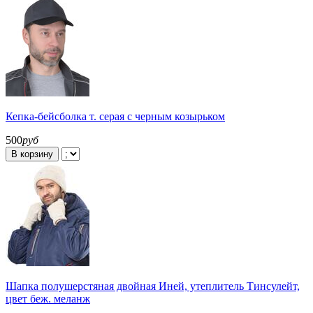
Кепка-бейсболка т. серая с черным козырьком
500
руб
В корзину
Шапка полушерстяная двойная Иней, утеплитель Тинсулейт,
цвет беж. меланж