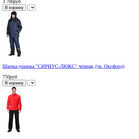
3 700
руб
В корзину
Шапка-ушанка "СИРИУС-ЛЮКС" черная, (тк. Оксфорд)
750
руб
В корзину