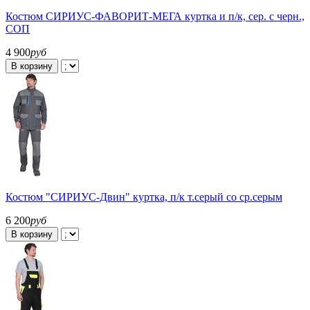
Костюм СИРИУС-ФАВОРИТ-МЕГА куртка и п/к, сер. с черн.,
СОП
4 900
руб
В корзину
Костюм "СИРИУС-Двин" куртка, п/к т.серый со ср.серым
6 200
руб
В корзину