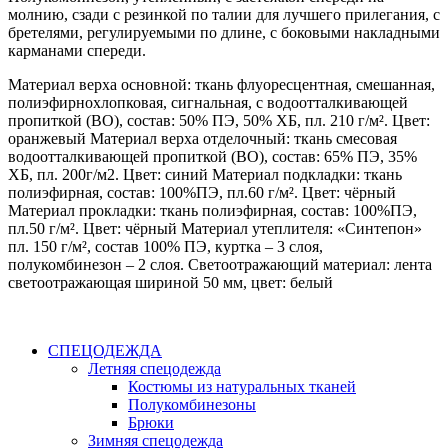
молнию, сзади с резинкой по талии для лучшего прилегания, с
бретелями, регулируемыми по длине, с боковыми накладными
карманами спереди.
Материал верха основной: ткань флуоресцентная, смешанная,
полиэфирнохлопковая, сигнальная, с водоотталкивающей
пропиткой (ВО), состав: 50% ПЭ, 50% ХБ, пл. 210 г/м². Цвет:
оранжевый Материал верха отделочный: ткань смесовая
водоотталкивающей пропиткой (ВО), состав: 65% ПЭ, 35%
ХБ, пл. 200г/м2. Цвет: синий Материал подкладки: ткань
полиэфирная, состав: 100%ПЭ, пл.60 г/м². Цвет: чёрный
Материал прокладки: ткань полиэфирная, состав: 100%ПЭ,
пл.50 г/м². Цвет: чёрный Материал утеплителя: «Синтепон»
пл. 150 г/м², состав 100% ПЭ, куртка – 3 слоя,
полукомбинезон – 2 слоя. Светоотражающий материал: лента
светоотражающая шириной 50 мм, цвет: белый
СПЕЦОДЕЖДА
Летняя спецодежда
Костюмы из натуральных тканей
Полукомбинезоны
Брюки
Зимняя спецодежда