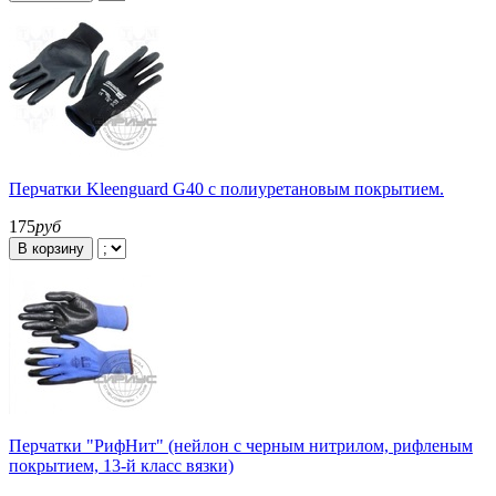
Перчатки Kleenguard G40 с полиуретановым покрытием.
175
руб
В корзину
Перчатки "РифНит" (нейлон с черным нитрилом, рифленым
покрытием, 13-й класс вязки)