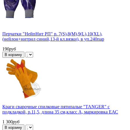
Перчатки "НейпНит РП" р. 7(S),8(M),9(L),10(XL),
(нейлон+нитрил синий,13-й кл.вязки), в уп.240пар
190
руб
В корзину
Краги сварочные спилковые пятипалые "TANGER" с
подкладкой, р.11,5, длина 35 см,класс А, маркировка ЕАС
1 300
руб
В корзину