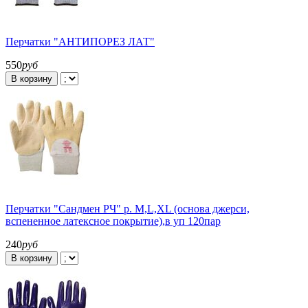
Перчатки "АНТИПОРЕЗ ЛАТ"
550
руб
В корзину
Перчатки "Сандмен РЧ" р. M,L,XL (основа джерси,
вспененное латексное покрытие),в уп 120пар
240
руб
В корзину