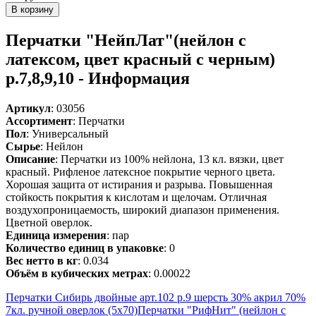
Перчатки "НейпЛат"(нейлон с
латексом, цвет красный с черным)
р.7,8,9,10 - Информация
Артикул
: 03056
Ассортимент
: Перчатки
Пол
: Универсальный
Сырье
: Нейлон
Описание
: Перчатки из 100% нейлона, 13 кл. вязки, цвет
красный. Рифленое латексное покрытие черного цвета.
Хорошая защита от истирания и разрыва. Повышенная
стойкость покрытия к кислотам и щелочам. Отличная
воздухопроницаемость, широкий диапазон применения.
Цветной оверлок.
Единица измерения
: пар
Количество единиц в упаковке
: 0
Вес нетто в кг
: 0.034
Объём в кубических метрах
: 0.00022
Перчатки Сибирь двойные арт.102 р.9 шерсть 30% акрил 70%
7кл. ручной оверлок (5х70)
Перчатки "РифНит" (нейлон с