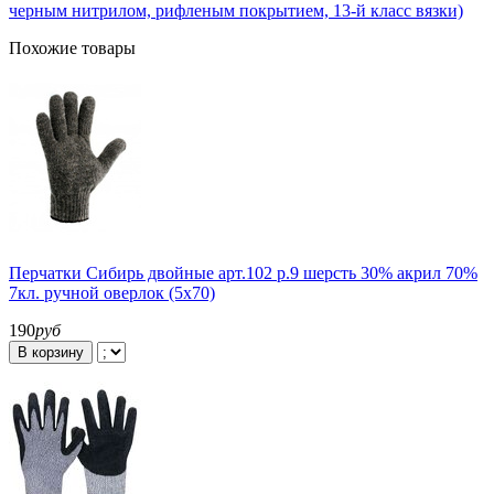
черным нитрилом, рифленым покрытием, 13-й класс вязки)
Похожие товары
Перчатки Сибирь двойные арт.102 р.9 шерсть 30% акрил 70%
7кл. ручной оверлок (5х70)
190
руб
В корзину