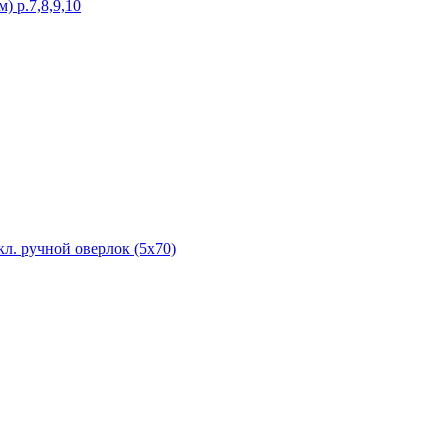
) р.7,8,9,10
л. ручной оверлок (5х70)