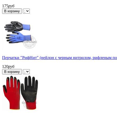
175
руб
В корзину
Перчатки "РифНит" (нейлон с черным нитрилом, рифленым пок
120
руб
В корзину