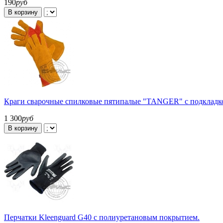
190
руб
В корзину
Краги сварочные спилковые пятипалые "TANGER" с подкладкой,
1 300
руб
В корзину
Перчатки Kleenguard G40 с полиуретановым покрытием.