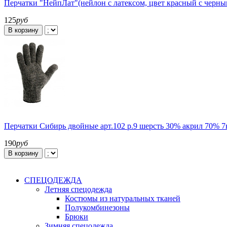
Перчатки "НейпЛат"(нейлон с латексом, цвет красный с черным
125
руб
В корзину
Перчатки Сибирь двойные арт.102 р.9 шерсть 30% акрил 70% 7к
190
руб
В корзину
СПЕЦОДЕЖДА
Летняя спецодежда
Костюмы из натуральных тканей
Полукомбинезоны
Брюки
Зимняя спецодежда