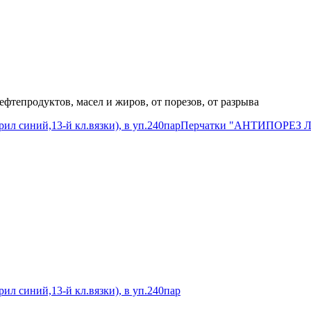
фтепродуктов, масел и жиров, от порезов, от разрыва
ил синий,13-й кл.вязки), в уп.240пар
Перчатки "АНТИПОРЕЗ 
ил синий,13-й кл.вязки), в уп.240пар