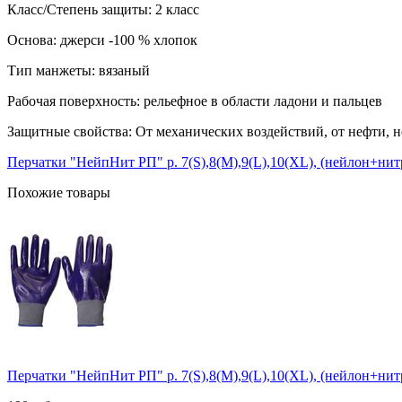
Класс/Степень защиты: 2 класс
Основа: джерси -100 % хлопок
Тип манжеты: вязаный
Рабочая поверхность: рельефное в области ладони и пальцев
Защитные свойства: От механических воздействий, от нефти, не
Перчатки "НейпНит РП" р. 7(S),8(M),9(L),10(XL), (нейлон+нитр
Похожие товары
Перчатки "НейпНит РП" р. 7(S),8(M),9(L),10(XL), (нейлон+нитр