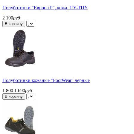
Полуботинки "Европа Р", кожа, ПУ-ТПУ
2 100
руб
В корзину
Полуботинки кожаные "FootWear" черные
1 800
1 690
руб
В корзину