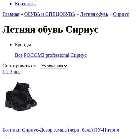
Контакты
Главная
»
ОБУВЬ и СПЕЦОБУВЬ
»
Летняя обувь
»
Сириус
Летняя обувь Сириус
Бренды
Все
РОСОМЗ professional
Сириус
Сортировать по:
1
2
3
всё
Ботинки Сириус-Дозор замша (черн, беж.) ПУ-Нитрил