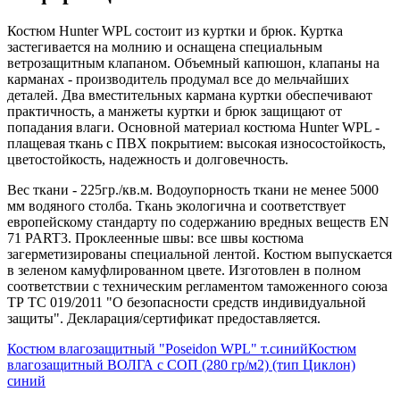
Костюм Hunter WPL состоит из куртки и брюк. Куртка
застегивается на молнию и оснащена специальным
ветрозащитным клапаном. Объемный капюшон, клапаны на
карманах - производитель продумал все до мельчайших
деталей. Два вместительных кармана куртки обеспечивают
практичность, а манжеты куртки и брюк защищают от
попадания влаги. Основной материал костюма Hunter WPL -
плащевая ткань с ПВХ покрытием: высокая износостойкость,
цветостойкость, надежность и долговечность.
Вес ткани - 225гр./кв.м. Водоупорность ткани не менее 5000
мм водяного столба. Ткань экологична и соответствует
европейскому стандарту по содержанию вредных веществ EN
71 PART3. Проклеенные швы: все швы костюма
загерметизированы специальной лентой. Костюм выпускается
в зеленом камуфлированном цвете. Изготовлен в полном
соответствии с техническим регламентом таможенного союза
ТР ТС 019/2011 "О безопасности средств индивидуальной
защиты". Декларация/сертификат предоставляется.
Костюм влагозащитный "Poseidon WPL" т.синий
Костюм
влагозащитный ВОЛГА с СОП (280 гр/м2) (тип Циклон)
синий