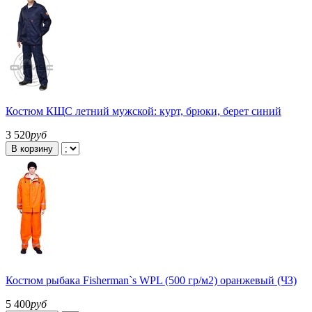
Костюм КЩС летний мужской: курт, брюки, берет синий
3 520
руб
В корзину
Костюм рыбака Fisherman`s WPL (500 гр/м2) оранжевый (ЧЗ)
5 400
руб