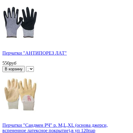
Перчатки "АНТИПОРЕЗ ЛАТ"
550
руб
В корзину
Перчатки "Сандмен РЧ" р. M,L,XL (основа джерси,
вспененное латексное покрытие),в уп 120пар