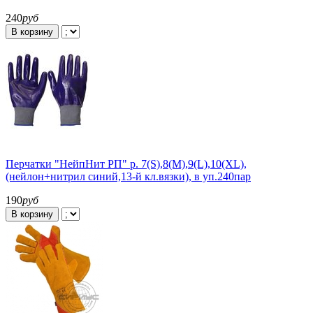
240
руб
В корзину
Перчатки "НейпНит РП" р. 7(S),8(M),9(L),10(XL),
(нейлон+нитрил синий,13-й кл.вязки), в уп.240пар
190
руб
В корзину